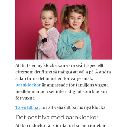
t
h
e
o
d
r
o
n
Att hitta en ny klocka kan vara svårt, speciellt
eftersom det finns så många att välja på. Å andra
sidan finns det minst en för varje smak.
Barnklockor
är anpassade för familjens yngsta
medlemmar och ser inte riktigt ut som klockor
för vuxna.
Ta en titt här
för att välja ditt barns nya klocka.
Det positiva med barnklockor
Att barnklockor är gjorda för barnen innebär