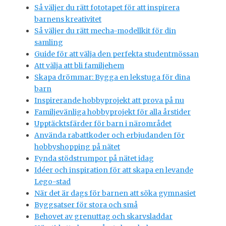
Så väljer du rätt fototapet för att inspirera
barnens kreativitet
Så väljer du rätt mecha-modellkit för din
samling
Guide för att välja den perfekta studentmössan
Att välja att bli familjehem
Skapa drömmar: Bygga en lekstuga för dina
barn
Inspirerande hobbyprojekt att prova på nu
Familjevänliga hobbyprojekt för alla årstider
Upptäcktsfärder för barn i närområdet
Använda rabattkoder och erbjudanden för
hobbyshopping på nätet
Fynda stödstrumpor på nätet idag
Idéer och inspiration för att skapa en levande
Lego-stad
När det är dags för barnen att söka gymnasiet
Byggsatser för stora och små
Behovet av grenuttag och skarvsladdar