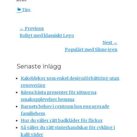
C
Tips
a
t
e
Post
← Previous
g
Previous
Roligt med klassiskt Lego
navigation
o
post:
Next →
r
Next
Populärt med Slime igen
i
post:
e
s
Senaste inlägg
Kakeldekor som enkel designförbättring utan
renovering
Julens bästa presenter för sötsugna
smakupplevelser hemma
Barnets behov i centrum hos engagerade
familjehem
Hur du väljer rätt badkläder för flickor
Så väljer du rätt vinterhandskar för cykling i
kallt väder