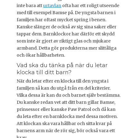
inte bara att
urtavlan
ofta har ett roligt utseende
med till exempel Bamse på. De yngsta barnen i
familjen har oftast mycket spring i benen.
Kanske slänger de också av sig sina saker eller
tappar dem. Barnklockor har därför ett skydd
som inte är gjort av riktigt glas och mjukare
armband. Detta gör produkterna mer slittåliga
och ökar hållbarheten.
Vad ska du tänka på när du letar
klocka till ditt barn?
När du letar efter en klocka till den yngsta i
familjen så kan du utgå från en del kriterier.
Vilka dessa är kan du och barnet själv bestämma.
Du kanske redan vet att ditt barn gillar Bamse,
prinsessor eller kanske Paw Patrol och då kan
du leta efter en barnklocka med dessa motiven.
Att klockan ska vara hållbar och sitta kvar på
barnens arm när de rör sig, bör också vara ett
krav.