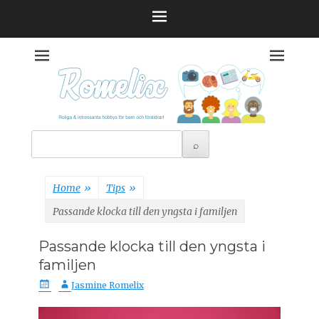
Skip
to
content
Roliga & intressanta hobbys för barn och föräldrar!
Romelix
Home
»
Tips
»
Passande klocka till den yngsta i familjen
Passande klocka till den yngsta i
familjen
P
A
Jasmine Romelix
o
u
s
t