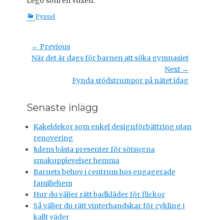
Lego som en vuxen.
C
Pyssel
a
t
e
Post
← Previous
g
Previous
När det är dags för barnen att söka gymnasiet
navigation
o
post:
Next →
r
Next
Fynda stödstrumpor på nätet idag
i
post:
e
s
Senaste inlägg
Kakeldekor som enkel designförbättring utan
renovering
Julens bästa presenter för sötsugna
smakupplevelser hemma
Barnets behov i centrum hos engagerade
familjehem
Hur du väljer rätt badkläder för flickor
Så väljer du rätt vinterhandskar för cykling i
kallt väder