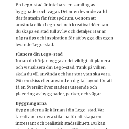
s
t
En Lego-stad är inte bara en samling av
t
h
byggnader och vägar. Det är en levande värld
e
o
där fantasin får fritt spelrum. Genom att
d
r
använda olika Lego-set och kreativa idéer kan
o
du skapa en stad full av liv och detaljer. Här är
n
några tips och inspiration för att bygga din egen
levande Lego-stad.
Planera din Lego-stad
Innan du börjar bygga är det viktigt att planera
och visualisera din Lego-stad. Tänk på vilken
skala du vill använda och hur stor ytan ska vara.
Gör en skiss eller använd en digital layout för att
få en översikt över stadens utseende och
placering av byggnader, parker, och vägar.
Byggningarna
Byggnaderna är kärnan i din Lego-stad. Var
kreativ och variera stilarna för att skapa en
intressant och realistisk stadssilhuett. Du kan