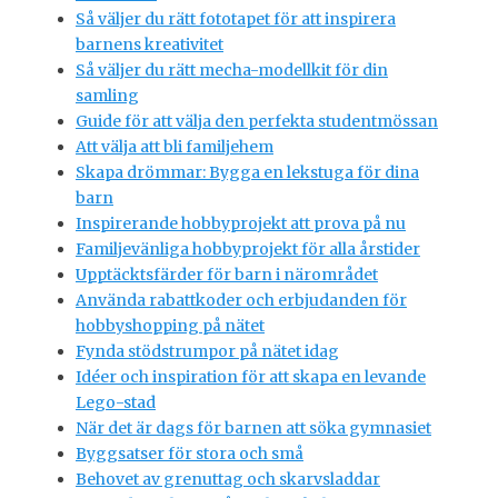
Så väljer du rätt fototapet för att inspirera
barnens kreativitet
Så väljer du rätt mecha-modellkit för din
samling
Guide för att välja den perfekta studentmössan
Att välja att bli familjehem
Skapa drömmar: Bygga en lekstuga för dina
barn
Inspirerande hobbyprojekt att prova på nu
Familjevänliga hobbyprojekt för alla årstider
Upptäcktsfärder för barn i närområdet
Använda rabattkoder och erbjudanden för
hobbyshopping på nätet
Fynda stödstrumpor på nätet idag
Idéer och inspiration för att skapa en levande
Lego-stad
När det är dags för barnen att söka gymnasiet
Byggsatser för stora och små
Behovet av grenuttag och skarvsladdar