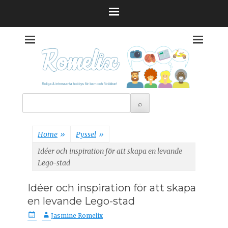
Skip
to
content
Roliga & intressanta hobbys för barn och föräldrar!
Romelix
Home
»
Pyssel
»
Idéer och inspiration för att skapa en levande
Lego-stad
Idéer och inspiration för att skapa
en levande Lego-stad
P
A
Jasmine Romelix
o
u